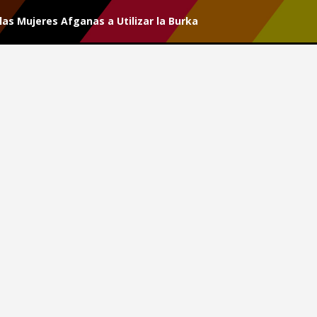
as Mujeres Afganas a Utilizar la Burka
r tu suscripción.
 a las Mujeres Afganas a