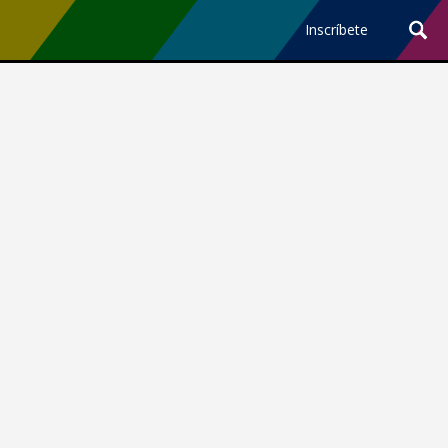
Inscríbete
Ciencia y Tecnología
¿Por qué los Jefes
Premian los Errores de los
Hombres con IA y
Castigan la Precisión de
las Mujeres?
Revista Level