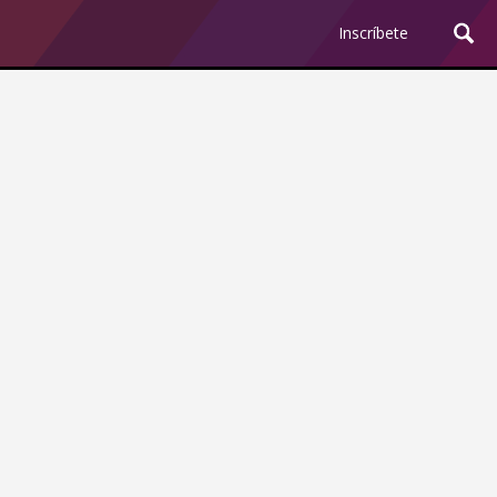
Inscríbete
July 21, 2021
5:00 pm
a
8:30 pm
Inscríbete a éste mentory: