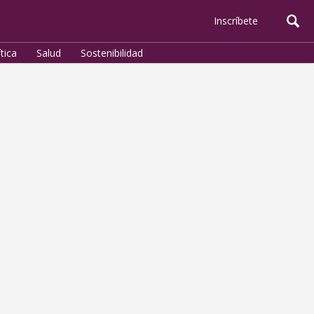
Inscríbete
ítica
Salud
Sostenibilidad
Política
¿Un Marzo para las
Mujeres?