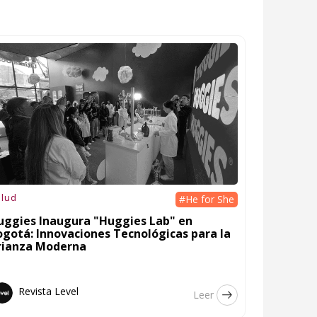
lud
#He for She
uggies Inaugura "Huggies Lab" en
ogotá: Innovaciones Tecnológicas para la
rianza Moderna
Revista Level
Leer