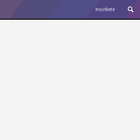
Inscríbete
Ciencia y Tecnología
¿Por qué los Jefes
Premian los Errores de los
Hombres con IA y
Castigan la Precisión de
las Mujeres?
Revista Level