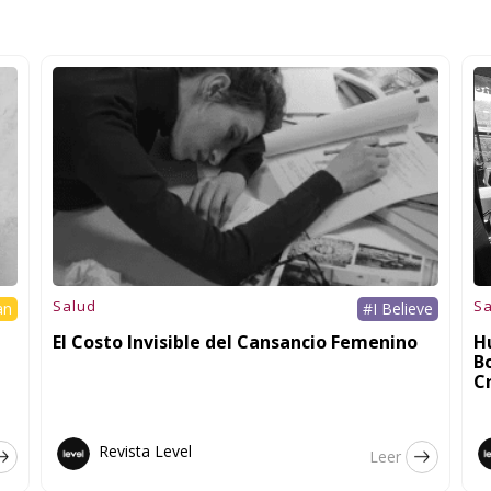
Salud
Sa
an
#I Believe
El Costo Invisible del Cansancio Femenino
H
B
C
Revista Level
Leer