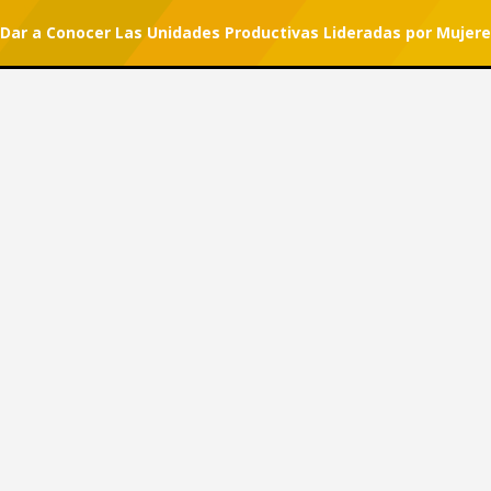
ra Dar a Conocer Las Unidades Productivas Lideradas por Mujer
r tu suscripción.
#She Can
 Para Dar a Conocer Las
as por Mujeres