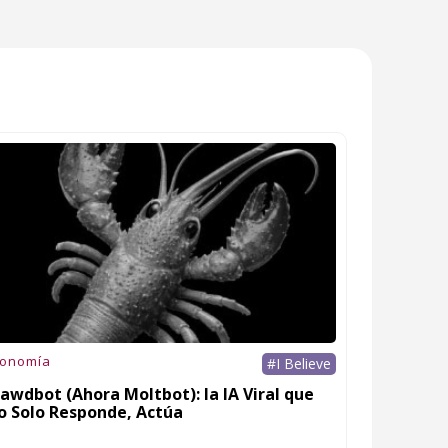
conomía
#I Believe
awdbot (Ahora Moltbot): la IA Viral que
o Solo Responde, Actúa