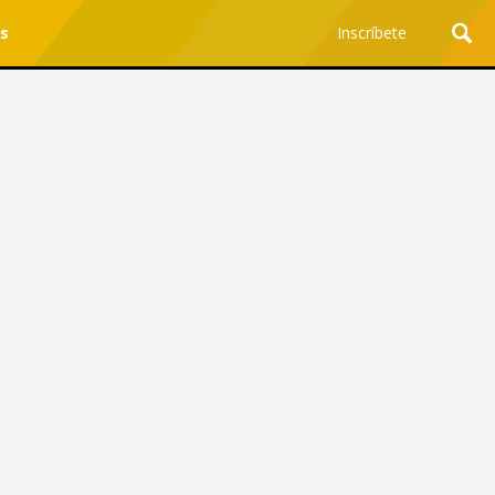
es
Inscríbete
Ciencia y Tecnología
¿Por qué los Jefes
Premian los Errores de los
Hombres con IA y
Castigan la Precisión de
las Mujeres?
Revista Level