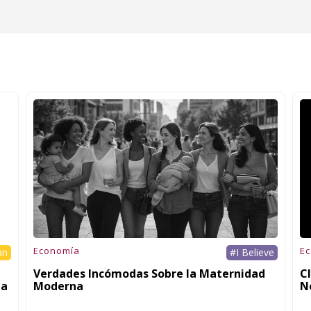
Economía
E
an
#I Believe
Verdades Incómodas Sobre la Maternidad
Cl
 a
Moderna
N