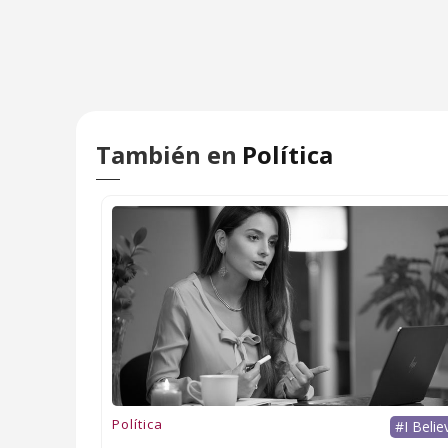
También en
Política
Política
#I Belie