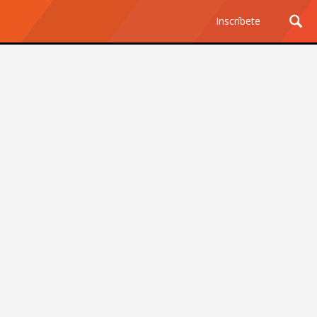
Inscríbete
Ciencia y Tecnología
¿Por qué los Jefes
Premian los Errores de los
Hombres con IA y
Castigan la Precisión de
las Mujeres?
Revista Level