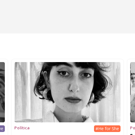
Política
Po
ve
#He for She