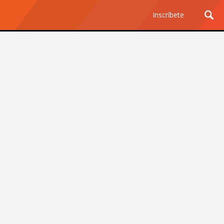
Inscríbete
Ciencia y Tecnología
¿Por qué los Jefes
Premian los Errores de los
Hombres con IA y
Castigan la Precisión de
las Mujeres?
Revista Level