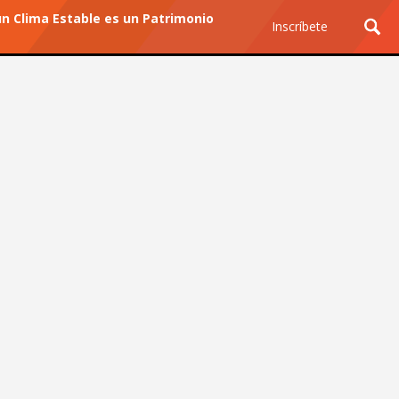
un Clima Estable es un Patrimonio
Inscríbete
Ciencia y Tecnología
¿Por qué los Jefes
Premian los Errores de los
Hombres con IA y
Castigan la Precisión de
las Mujeres?
Revista Level