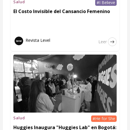
Salud
#I Believe
El Costo Invisible del Cansancio Femenino
Revista Level
Leer
Salud
#He for She
Huggies Inaugura "Huggies Lab" en Bogotá: