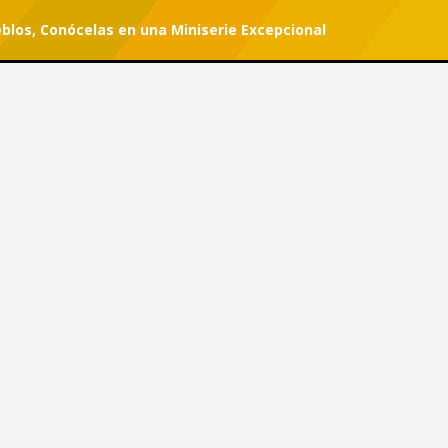
blos, Conócelas en una Miniserie Excepcional
r tu suscripción.
#She Can
 Pueblos, Conócelas en una