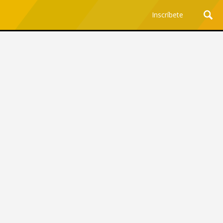
Inscríbete
Ciencia y Tecnología
¿Por qué los Jefes
Premian los Errores de los
Hombres con IA y
Castigan la Precisión de
las Mujeres?
Revista Level