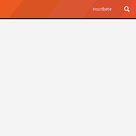
Inscríbete
Ciencia y Tecnología
¿Por qué los Jefes
Premian los Errores de los
Hombres con IA y
Castigan la Precisión de
las Mujeres?
Revista Level