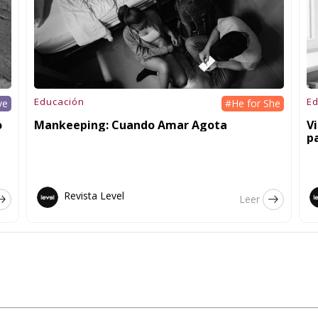
Educación
Ed
ve
#He for She
o
Mankeeping: Cuando Amar Agota
V
pa
Revista Level
Leer