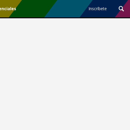
enciales
Inscríbete
Ciencia y Tecnología
¿Por qué los Jefes
Premian los Errores de los
Hombres con IA y
Castigan la Precisión de
las Mujeres?
Revista Level