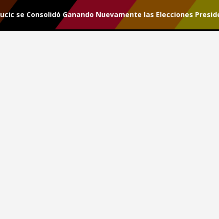
 Vucic se Consolidó Ganando Nuevamente las Elecciones Presid
r tu suscripción.
ar Vucic se Consolidó
iones Presidenciales