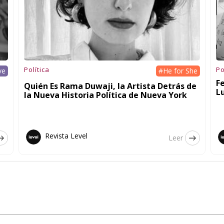
Política
Po
ve
#He for She
F
Quién Es Rama Duwaji, la Artista Detrás de
L
la Nueva Historia Política de Nueva York
Revista Level
Leer