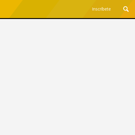
Inscríbete
Ciencia y Tecnología
¿Por qué los Jefes
Premian los Errores de los
Hombres con IA y
Castigan la Precisión de
las Mujeres?
Revista Level