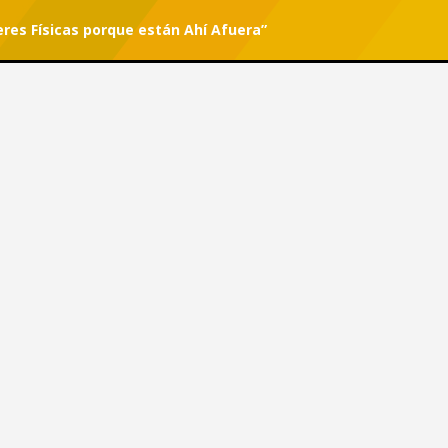
res Físicas porque están Ahí Afuera”
r tu suscripción.
#She Can
ujeres Físicas porque están