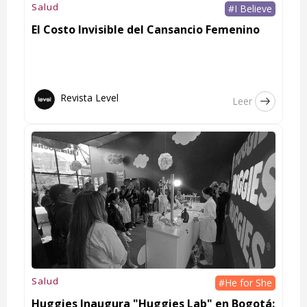
Salud
#I Believe
El Costo Invisible del Cansancio Femenino
Revista Level
Leer
Salud
#He for She
Huggies Inaugura "Huggies Lab" en Bogotá: