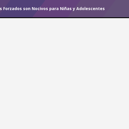
 Forzados son Nocivos para Niñas y Adolescentes
r tu suscripción.
#I Believe
nios Forzados son Nocivos