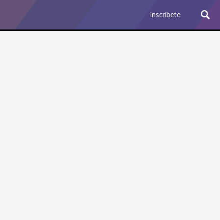
Inscríbete
Ciencia y Tecnología
¿Por qué los Jefes
Premian los Errores de los
Hombres con IA y
Castigan la Precisión de
las Mujeres?
Revista Level