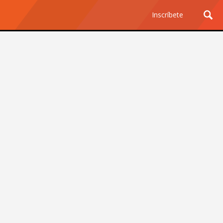
Inscríbete
Ciencia y Tecnología
¿Por qué los Jefes
Premian los Errores de los
Hombres con IA y
Castigan la Precisión de
las Mujeres?
Revista Level