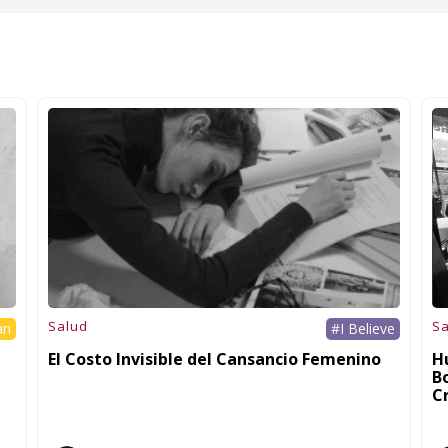
Salud
Sa
an
#I Believe
El Costo Invisible del Cansancio Femenino
H
B
C