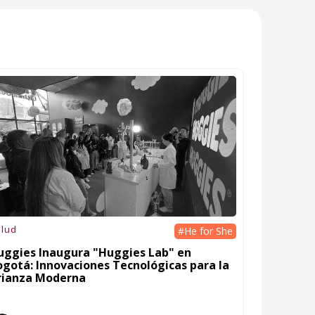
lud
#He for She
uggies Inaugura "Huggies Lab" en
ogotá: Innovaciones Tecnológicas para la
rianza Moderna