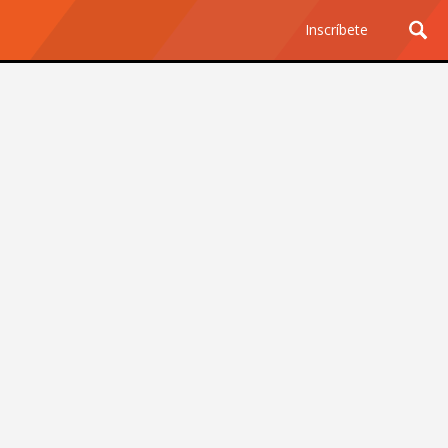
Inscríbete
Ciencia y Tecnología
¿Por qué los Jefes
Premian los Errores de los
Hombres con IA y
Castigan la Precisión de
las Mujeres?
Revista Level