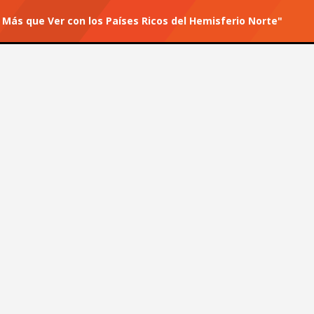
Más que Ver con los Países Ricos del Hemisferio Norte"
r tu suscripción.
#He for She
ucho Más que Ver con los
orte"
University of Florida and MSc Sustainable