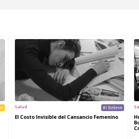
Salud
Sa
an
#I Believe
El Costo Invisible del Cansancio Femenino
H
B
C