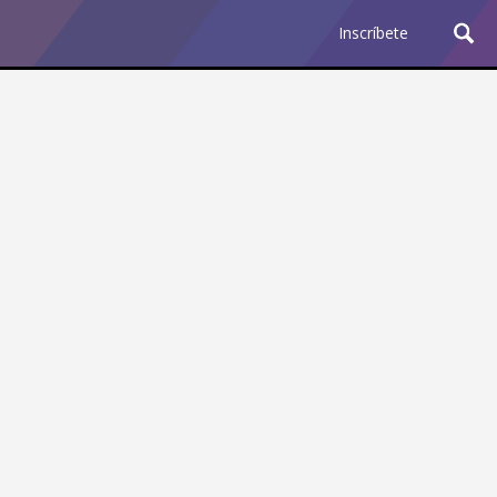
Inscríbete
Ciencia y Tecnología
¿Por qué los Jefes
Premian los Errores de los
Hombres con IA y
Castigan la Precisión de
las Mujeres?
Revista Level