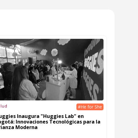
lud
#He for She
uggies Inaugura "Huggies Lab" en
ogotá: Innovaciones Tecnológicas para la
rianza Moderna