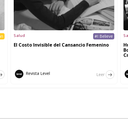
Salud
Sa
an
#I Believe
El Costo Invisible del Cansancio Femenino
H
B
C
Revista Level
Leer