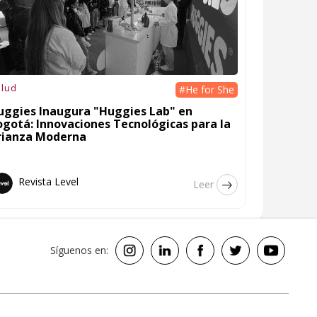
lud
#He for She
uggies Inaugura "Huggies Lab" en
ogotá: Innovaciones Tecnológicas para la
rianza Moderna
Revista Level
Leer
Síguenos en: