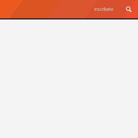
Inscríbete
Ciencia y Tecnología
¿Por qué los Jefes
Premian los Errores de los
Hombres con IA y
Castigan la Precisión de
las Mujeres?
Revista Level