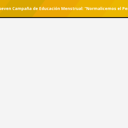
mueven Campaña de Educación Menstrual: “Normalicemos el Pe
r tu suscripción.
#She Can
 Promueven Campaña de
icemos el Periodo”