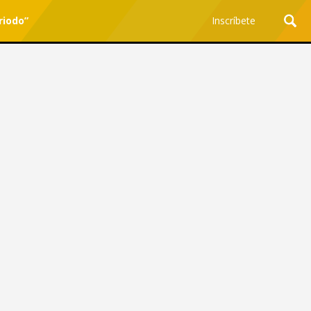
riodo”
Inscríbete
Ciencia y Tecnología
¿Por qué los Jefes
Premian los Errores de los
Hombres con IA y
Castigan la Precisión de
las Mujeres?
Revista Level