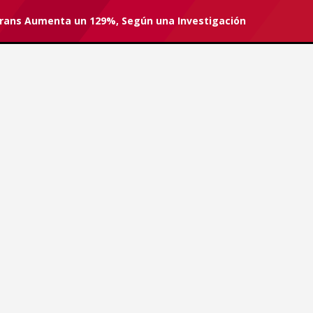
rans Aumenta un 129%, Según una Investigación
r tu suscripción.
#Love is Love
ón Trans Aumenta un 129%,