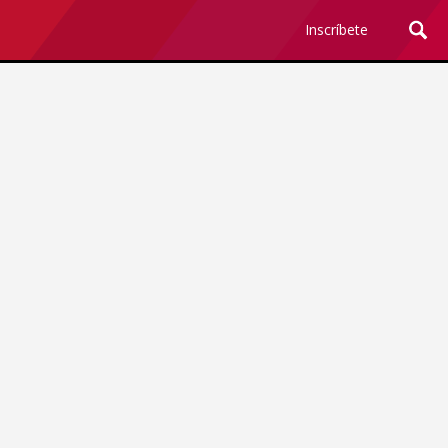
Inscríbete
Ciencia y Tecnología
¿Por qué los Jefes
Premian los Errores de los
Hombres con IA y
Castigan la Precisión de
las Mujeres?
Revista Level