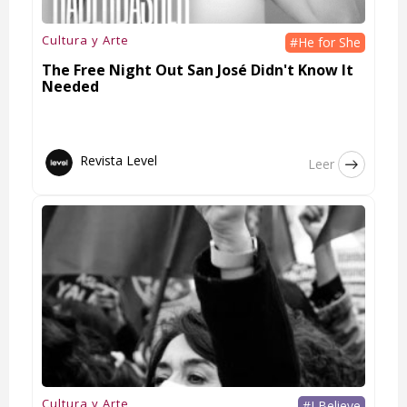
Cultura y Arte
#He for She
The Free Night Out San José Didn't Know It
Needed
Revista Level
Leer
Cultura y Arte
#I Believe