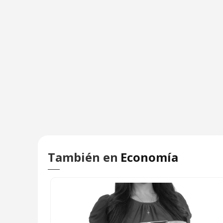
También en
Economía