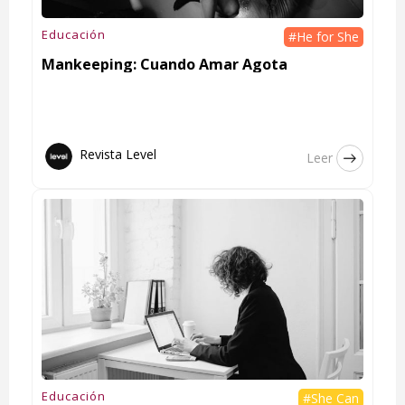
Educación
#He for She
Mankeeping: Cuando Amar Agota
Revista Level
Leer
Educación
#She Can