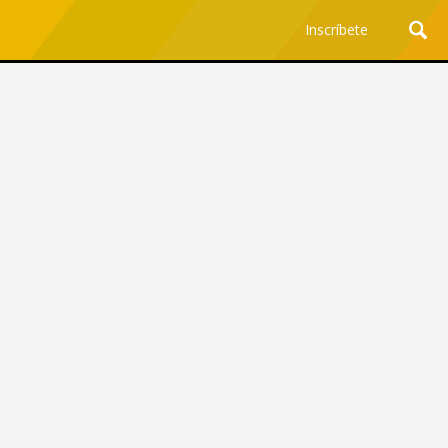
Inscríbete
Ciencia y Tecnología
¿Por qué los Jefes
Premian los Errores de los
Hombres con IA y
Castigan la Precisión de
las Mujeres?
Revista Level