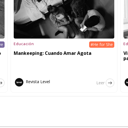
Educación
Ed
ve
#He for She
o
Mankeeping: Cuando Amar Agota
V
pa
Revista Level
Leer