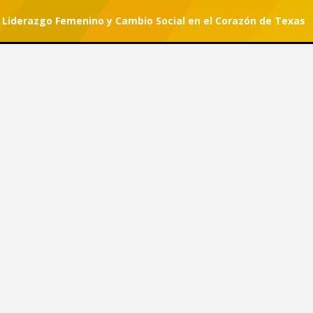
iderazgo Femenino y Cambio Social en el Corazón de Texas
r tu suscripción.
#She Can
on: Liderazgo Femenino y
e Texas