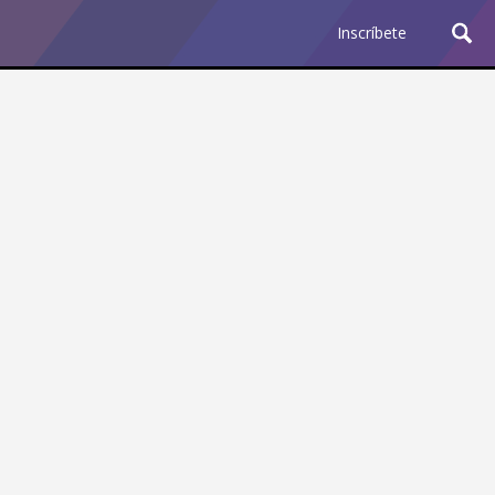
Inscríbete
Ciencia y Tecnología
¿Por qué los Jefes
Premian los Errores de los
Hombres con IA y
Castigan la Precisión de
las Mujeres?
Revista Level