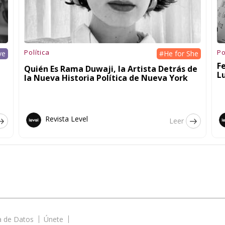
Política
Po
ve
#He for She
F
Quién Es Rama Duwaji, la Artista Detrás de
L
la Nueva Historia Política de Nueva York
Revista Level
Leer
ca de Datos
Únete