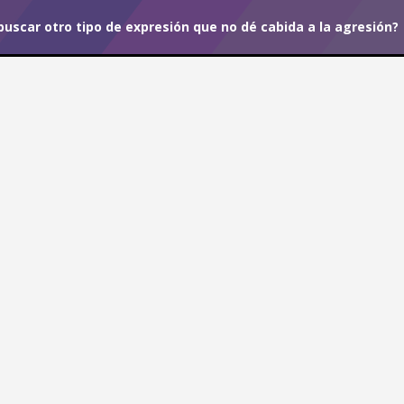
buscar otro tipo de expresión que no dé cabida a la agresión?
r tu suscripción.
#I Believe
de buscar otro tipo de
la agresión?