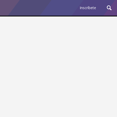
Inscríbete
Ciencia y Tecnología
¿Por qué los Jefes
Premian los Errores de los
Hombres con IA y
Castigan la Precisión de
las Mujeres?
Revista Level