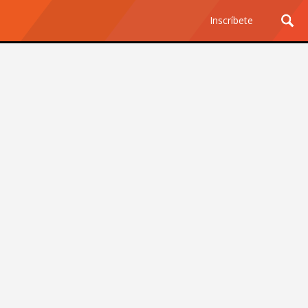
Inscríbete
Ciencia y Tecnología
¿Por qué los Jefes
Premian los Errores de los
Hombres con IA y
Castigan la Precisión de
las Mujeres?
Revista Level