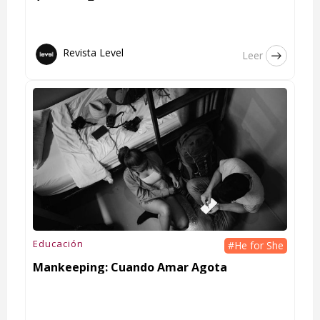
Revista Level
Leer
Educación
#He for She
Mankeeping: Cuando Amar Agota