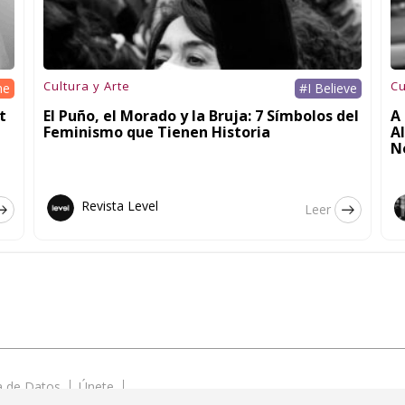
Cultura y Arte
Cu
he
#I Believe
t
El Puño, el Morado y la Bruja: 7 Símbolos del
A 
Feminismo que Tienen Historia
A
N
Revista Level
Leer
ca de Datos
Únete