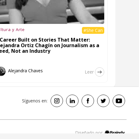
ltura y Arte
#She Can
Career Built on Stories That Matter:
lejandra Ortiz Chagín on Journalism as a
eed, Not an Industry
Alejandra Chaves
Leer
Síguenos en:
Diseñado por: