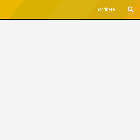
Inscríbete
Ciencia y Tecnología
¿Por qué los Jefes
Premian los Errores de los
Hombres con IA y
Castigan la Precisión de
las Mujeres?
Revista Level