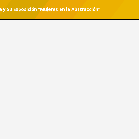
y Su Exposición “Mujeres en la Abstracción”
r tu suscripción.
#She Can
paña y Su Exposición