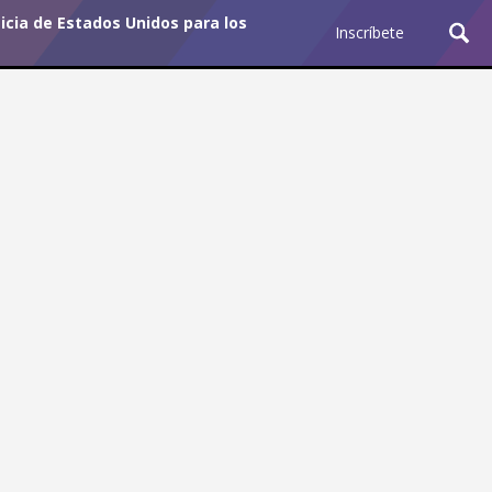
cia de Estados Unidos para los
Inscríbete
Ciencia y Tecnología
¿Por qué los Jefes
Premian los Errores de los
Hombres con IA y
Castigan la Precisión de
las Mujeres?
Revista Level