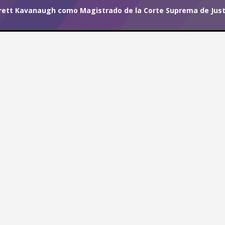
Brett Kavanaugh como Magistrado de la Corte Suprema de Justi
r tu suscripción.
#I Believe
 de Brett Kavanaugh como
a de Justicia de Estados
as Mujeres?