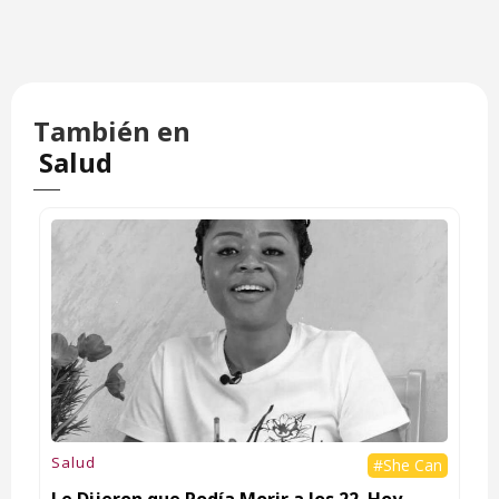
También en
Salud
Salud
#She Can
Le Dijeron que Podía Morir a los 22. Hoy