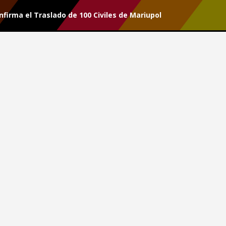
nfirma el Traslado de 100 Civiles de Mariupol
r tu suscripción.
a Confirma el Traslado de 100