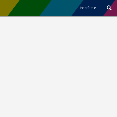
Inscríbete
Ciencia y Tecnología
¿Por qué los Jefes
Premian los Errores de los
Hombres con IA y
Castigan la Precisión de
las Mujeres?
Revista Level