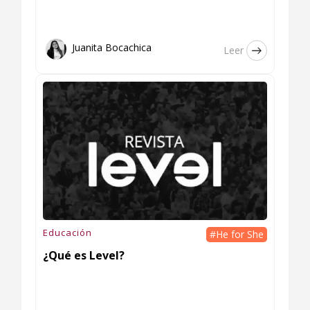
Juanita Bocachica
Leer
Educación
#He for She
¿Qué es Level?