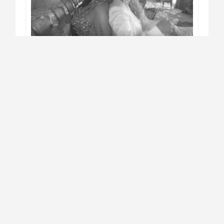
Cultura y Arte
#I Believe
Sobre la canción "Tusa"
Las Libertinas
Leer