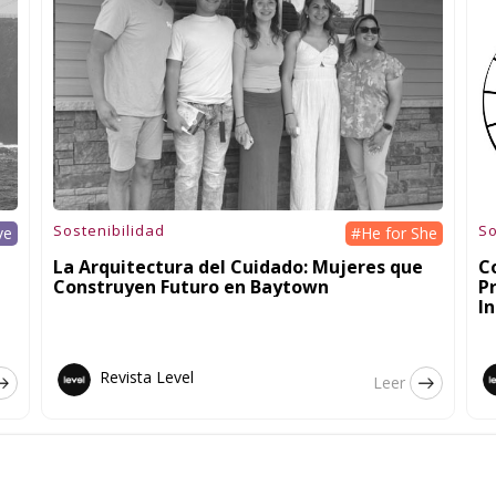
Sostenibilidad
So
ve
#He for She
a
La Arquitectura del Cuidado: Mujeres que
C
Construyen Futuro en Baytown
P
In
Revista Level
Leer