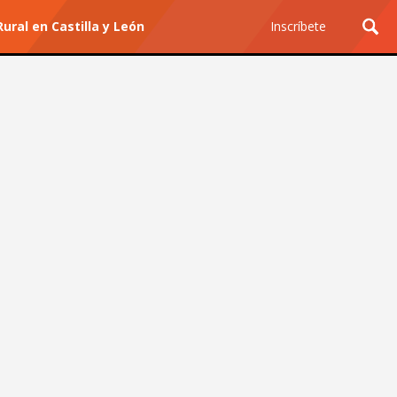
ural en Castilla y León
Inscríbete
Ciencia y Tecnología
¿Por qué los Jefes
Premian los Errores de los
Hombres con IA y
Castigan la Precisión de
las Mujeres?
Revista Level