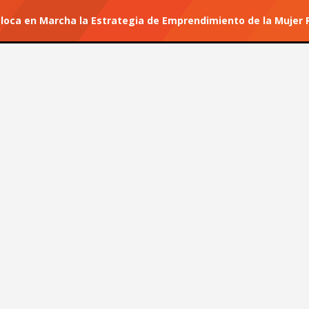
loca en Marcha la Estrategia de Emprendimiento de la Mujer R
r tu suscripción.
#He for She
r Coloca en Marcha la
de la Mujer Rural en Castilla