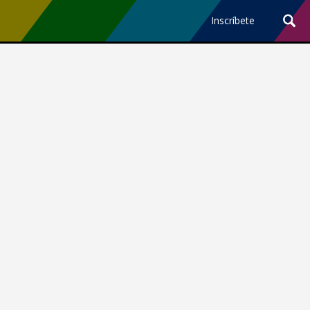
Inscríbete
Ciencia y Tecnología
¿Por qué los Jefes
Premian los Errores de los
Hombres con IA y
Castigan la Precisión de
las Mujeres?
Revista Level