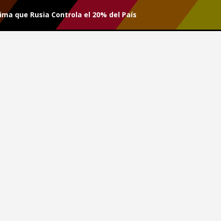
ima que Rusia Controla el 20% del País
r tu suscripción.
 Estima que Rusia Controla el