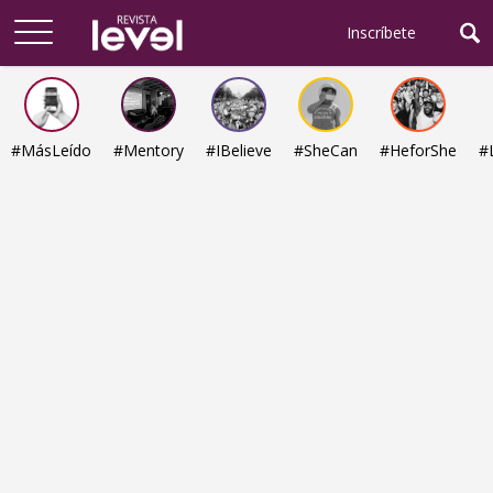
Arriba
Inscríbete
#MásLeído
#Mentory
#IBelieve
#SheCan
#HeforShe
#