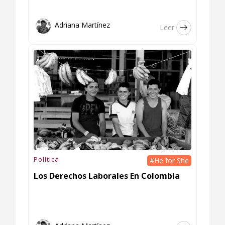
Adriana Martínez
Leer
Política
#He for She
Los Derechos Laborales En Colombia